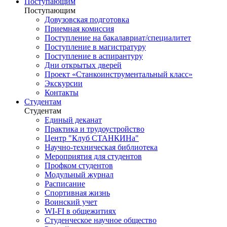
Поступающим
Поступающим
Довузовская подготовка
Приемная комиссия
Поступление на бакалавриат/специалитет
Поступление в магистратуру
Поступление в аспирантуру
Дни открытых дверей
Проект «Станкоинструментальный класс»
Экскурсии
Контакты
Студентам
Студентам
Единый деканат
Практика и трудоустройство
Центр "Клуб СТАНКИНа"
Научно-техническая библиотека
Мероприятия для студентов
Профком студентов
Модульный журнал
Расписание
Спортивная жизнь
Воинский учет
WI-FI в общежитиях
Студенческое научное общество