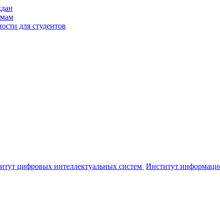
ждан
ммам
ости для студентов
итут цифровых интеллектуальных систем
Институт информаци