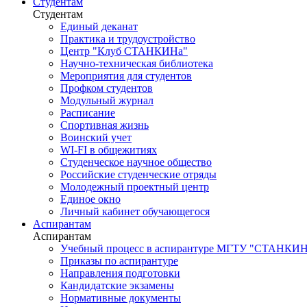
Студентам
Студентам
Единый деканат
Практика и трудоустройство
Центр "Клуб СТАНКИНа"
Научно-техническая библиотека
Мероприятия для студентов
Профком студентов
Модульный журнал
Расписание
Спортивная жизнь
Воинский учет
WI-FI в общежитиях
Студенческое научное общество
Российские студенческие отряды
Молодежный проектный центр
Единое окно
Личный кабинет обучающегося
Аспирантам
Аспирантам
Учебный процесс в аспирантуре МГТУ "СТАНКИ
Приказы по аспирантуре
Направления подготовки
Кандидатские экзамены
Нормативные документы