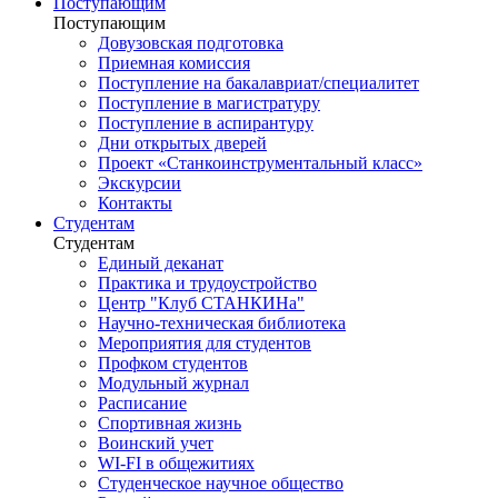
Поступающим
Поступающим
Довузовская подготовка
Приемная комиссия
Поступление на бакалавриат/специалитет
Поступление в магистратуру
Поступление в аспирантуру
Дни открытых дверей
Проект «Станкоинструментальный класс»
Экскурсии
Контакты
Студентам
Студентам
Единый деканат
Практика и трудоустройство
Центр "Клуб СТАНКИНа"
Научно-техническая библиотека
Мероприятия для студентов
Профком студентов
Модульный журнал
Расписание
Спортивная жизнь
Воинский учет
WI-FI в общежитиях
Студенческое научное общество