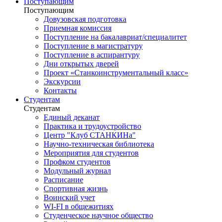
Поступающим
Поступающим
Довузовская подготовка
Приемная комиссия
Поступление на бакалавриат/специалитет
Поступление в магистратуру
Поступление в аспирантуру
Дни открытых дверей
Проект «Станкоинструментальный класс»
Экскурсии
Контакты
Студентам
Студентам
Единый деканат
Практика и трудоустройство
Центр "Клуб СТАНКИНа"
Научно-техническая библиотека
Мероприятия для студентов
Профком студентов
Модульный журнал
Расписание
Спортивная жизнь
Воинский учет
WI-FI в общежитиях
Студенческое научное общество