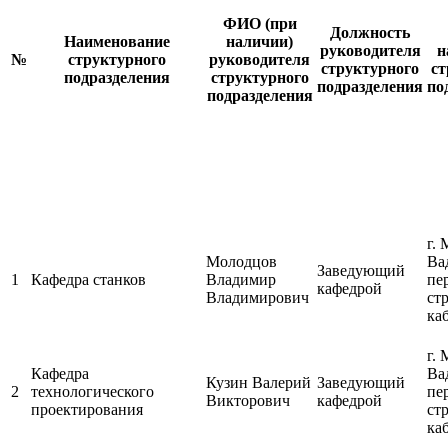
ФИО (при
Должность
Наименование
наличии)
руководителя
н
№
структурного
руководителя
структурного
ст
подразделения
структурного
подразделения
по
подразделения
г. 
Молодцов
Ва
Заведующий
1
Кафедра станков
Владимир
пе
кафедрой
Владимирович
ст
каб
г. 
Кафедра
Ва
Кузин Валерий
Заведующий
2
технологического
пе
Викторович
кафедрой
проектирования
ст
каб