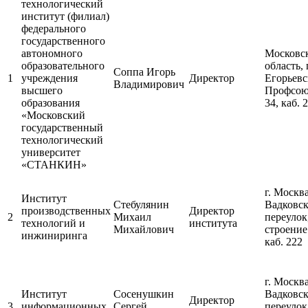
технологический
институт (филиал)
федерального
государственного
автономного
Московс
образовательного
область, г
Соппа Игорь
1
учреждения
Директор
Егорьевск
Владимирович
высшего
Профсою
образования
34, каб. 
«Московский
государственный
технологический
университет
«СТАНКИН»
г. Москва
Институт
Стебулянин
Вадковс
производственных
Директор
2
Михаил
переулок
технологий и
института
Михайлович
строение
инжиниринга
каб. 222
г. Москва
Институт
Сосенушкин
Вадковс
Директор
3
информационных
Сергей
переулок