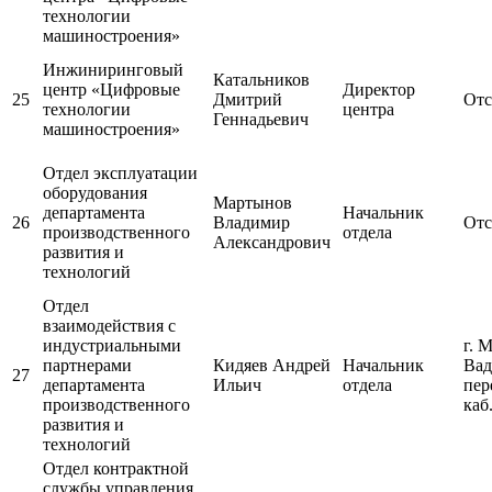
технологии
машиностроения»
Инжиниринговый
Катальников
центр «Цифровые
Директор
25
Дмитрий
Отс
технологии
центра
Геннадьевич
машиностроения»
Отдел эксплуатации
оборудования
Мартынов
департамента
Начальник
26
Владимир
Отс
производственного
отдела
Александрович
развития и
технологий
Отдел
взаимодействия с
индустриальными
г. 
партнерами
Кидяев Андрей
Начальник
Вад
27
департамента
Ильич
отдела
пер
производственного
каб
развития и
технологий
Отдел контрактной
службы управления