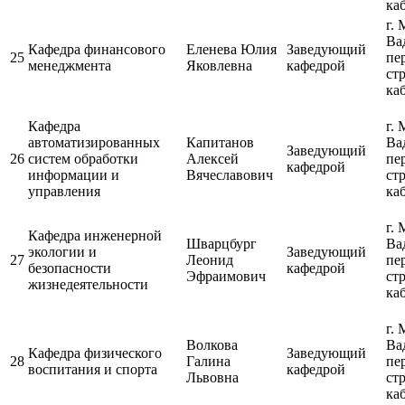
каб
г. 
Ва
Кафедра финансового
Еленева Юлия
Заведующий
25
пе
менеджмента
Яковлевна
кафедрой
ст
каб
Кафедра
г. 
автоматизированных
Капитанов
Ва
Заведующий
26
систем обработки
Алексей
пе
кафедрой
информации и
Вячеславович
ст
управления
каб
г. 
Кафедра инженерной
Шварцбург
Ва
экологии и
Заведующий
27
Леонид
пе
безопасности
кафедрой
Эфраимович
ст
жизнедеятельности
каб
г. 
Волкова
Ва
Кафедра физического
Заведующий
28
Галина
пе
воспитания и спорта
кафедрой
Львовна
ст
каб