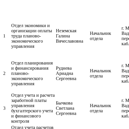
Отдел экономики и
г. 
организации оплаты
Неземская
Начальник
Вад
1
труда планово-
Галина
отдела
пер
экономического
Вячеславовна
каб
управления
Отдел планирования
г. 
и финансирования
Руднева
Начальник
Вад
2
планово-
Ариадна
отдела
пер
экономического
Сергеевна
каб
управления
Отдел учета и расчета
заработной платы
г. 
Бычкова
управления
Начальник
Вад
3
Светлана
бухгалтерского учета
отдела
пер
Сергеевна
и финансового
каб
контроля
Отдел учета расчетов