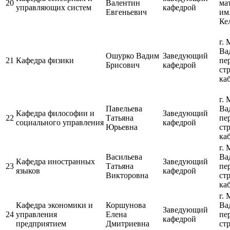
20
Валентин
ма
управляющих систем
кафедрой
Евгеньевич
им
Ке
г. 
Ва
Ошурко Вадим
Заведующий
21
Кафедра физики
пе
Брисович
кафедрой
ст
каб
г. 
Павельева
Ва
Кафедра философии и
Заведующий
22
Татьяна
пе
социального управления
кафедрой
Юрьевна
ст
каб
г. 
Васильева
Ва
Кафедра иностранных
Заведующий
23
Татьяна
пе
языков
кафедрой
Викторовна
ст
каб
г. 
Кафедра экономики и
Коршунова
Ва
Заведующий
24
управления
Елена
пе
кафедрой
предприятием
Дмитриевна
ст