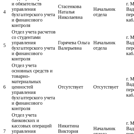
и обязательств
г. 
Стасенкова
управления
Начальник
Вад
4
Наталья
бухгалтерского учета
отдела
пер
Николаевна
и финансового
каб
контроля
Отдел учета расчетов
со студентами
г. 
управления
Горячева Ольга
Начальник
Вад
5
бухгалтерского учета
Валерьевна
отдела
пер
и финансового
каб
контроля
Отдел учета
основных средств и
товарно-
г. 
материальных
Вад
6
ценностей
Отсутствует
Отсутствует
пер
управления
каб
бухгалтерского учета
и финансового
контроля
Отдел учета
банковских и
г. 
кассовых операций
Никитина
Начальник
Вад
7
управления
Виктория
отдела
пер