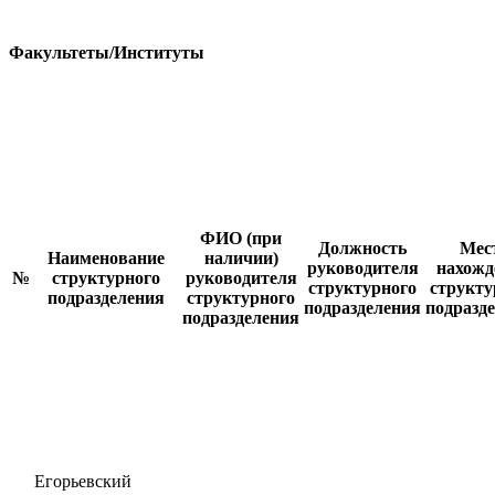
Факультеты/Институты
ФИО (при
Должность
Мес
Наименование
наличии)
руководителя
нахожд
№
структурного
руководителя
структурного
структу
подразделения
структурного
подразделения
подразд
подразделения
Егорьевский