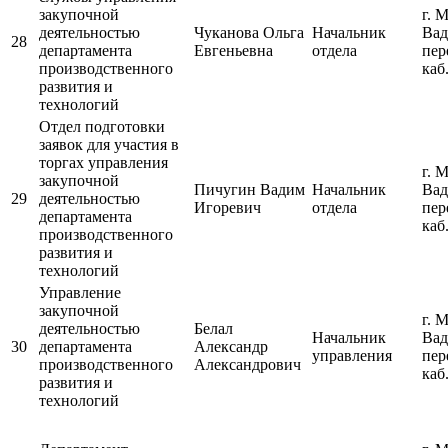
закупочной
г. 
деятельностью
Чуканова Ольга
Начальник
Вад
28
департамента
Евгеньевна
отдела
пер
производственного
каб
развития и
технологий
Отдел подготовки
заявок для участия в
торгах управления
г. 
закупочной
Пичугин Вадим
Начальник
Вад
29
деятельностью
Игоревич
отдела
пер
департамента
каб
производственного
развития и
технологий
Управление
закупочной
г. 
деятельностью
Белал
Начальник
Вад
30
департамента
Александр
управления
пер
производственного
Александрович
каб
развития и
технологий