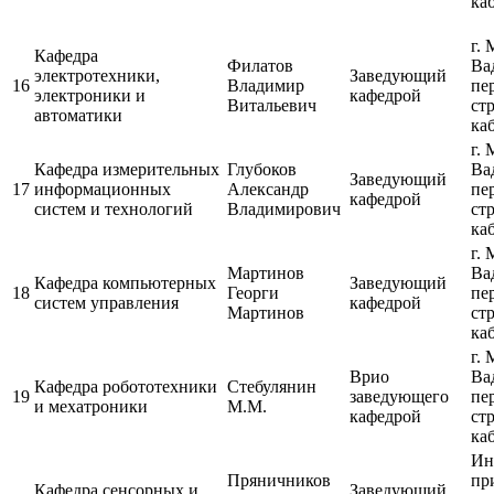
каб
г. 
Кафедра
Филатов
Ва
электротехники,
Заведующий
16
Владимир
пе
электроники и
кафедрой
Витальевич
ст
автоматики
каб
г. 
Кафедра измерительных
Глубоков
Ва
Заведующий
17
информационных
Александр
пе
кафедрой
систем и технологий
Владимирович
ст
каб
г. 
Мартинов
Ва
Кафедра компьютерных
Заведующий
18
Георги
пе
систем управления
кафедрой
Мартинов
ст
каб
г. 
Врио
Ва
Кафедра робототехники
Стебулянин
19
заведующего
пе
и мехатроники
М.М.
кафедрой
ст
каб
Ин
Пряничников
пр
Кафедра сенсорных и
Заведующий