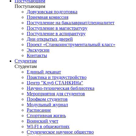
Поступающим
Поступающим
Довузовская подготовка
Приемная комиссия
Поступление на бакалавриат/специалитет
Поступление в магистратуру
Поступление в аспирантуру
Дни открытых дверей
Проект «Станкоинструментальный класс»
Экскурсии
Контакты
Студентам
Студентам
Единый деканат
Практика и трудоустройство
Центр "Клуб СТАНКИНа"
Научно-техническая библиотека
Мероприятия для студентов
Профком студентов
Модульный журнал
Расписание
Спортивная жизнь
Воинский учет
WI-FI в общежитиях
Студенческое научное общество