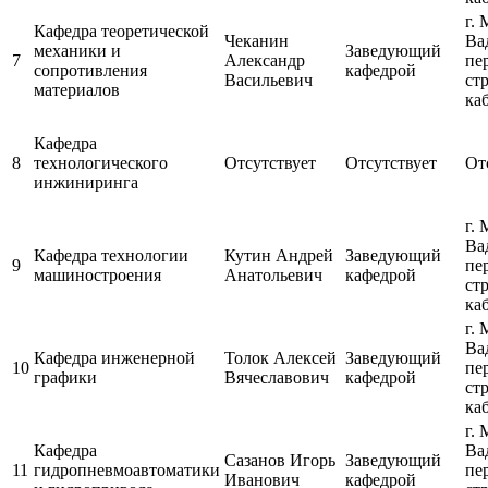
г. 
Кафедра теоретической
Чеканин
Ва
механики и
Заведующий
7
Александр
пе
сопротивления
кафедрой
Васильевич
ст
материалов
каб
Кафедра
8
технологического
Отсутствует
Отсутствует
От
инжиниринга
г. 
Ва
Кафедра технологии
Кутин Андрей
Заведующий
9
пе
машиностроения
Анатольевич
кафедрой
ст
каб
г. 
Ва
Кафедра инженерной
Толок Алексей
Заведующий
10
пе
графики
Вячеславович
кафедрой
ст
каб
г. 
Кафедра
Ва
Сазанов Игорь
Заведующий
11
гидропневмоавтоматики
пе
Иванович
кафедрой