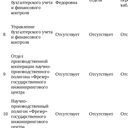
бухгалтерского учета
Федоровна
каб
и финансового
контроля
Управление
бухгалтерского учета
8
Отсутствует
Отсутствует
Отс
и финансового
контроля
Отдел
производственной
кооперации научно-
производственного
9
Отсутствует
Отсутствует
Отс
полигона «Фрезер»
государственного
инжинирингового
центра
Научно-
производственный
полигон «Фрезер»
10
Отсутствует
Отсутствует
Отс
государственного
инжинирингового
центра