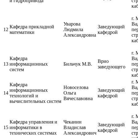
и гидропривода
ст
каб
г. 
Уварова
Ва
Кафедра прикладной
Заведующий
12
Людмила
пе
математики
кафедрой
Александровна
ст
каб
г. 
Кафедра
Ва
Врио
13
информационных
Бильчук М.В.
пе
заведующего
систем
ст
каб
г. 
Кафедра
Новоселова
Ва
информационных
Заведующий
14
Ольга
пе
технологий и
кафедрой
Вячеславовна
ст
вычислительных систем
каб
г. 
Кафедра управления и
Чеканин
Ва
Заведующий
15
информатики в
Владислав
пе
кафедрой
технических системах
Александрович
ст