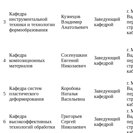
г. 
Кафедра
Кузнецов
Ва
инструментальной
Заведующий
3
Владимир
пе
техники и технологии
кафедрой
Анатольевич
ст
формообразования
каб
г. 
Кафедра
Сосенушкин
Ва
Заведующий
4
композиционных
Евгений
пе
кафедрой
материалов
Николаевич
ст
каб
г. 
Кафедра систем
Коробова
Ва
Заведующий
5
пластического
Наталья
пе
кафедрой
деформирования
Васильевна
ст
каб
г. 
Кафедра
Григорьев
Ва
Заведующий
6
высокоэффективных
Сергей
пе
кафедрой
технологий обработки
Николаевич
ст
каб