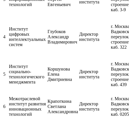
института
технологий
Евгеньевич
строение
каб. 3-9
г. Москва
Институт
Глубоков
Вадковс
цифровых
Директор
4
Александр
переулок
интеллектуальных
института
Владимирович
строение
систем
каб. 322
г. Москва
Институт
Коршунова
Вадковс
социально-
Директор
5
Елена
переулок
технологического
института
Дмитриевна
строение
менеджмента
каб. 439
Межотраслевой
г. Москва
Крапоткина
институт развития
Директор
Вадковс
6
Светлана
инновационных
института
переулок,
Александровна
технологий
каб. 0205