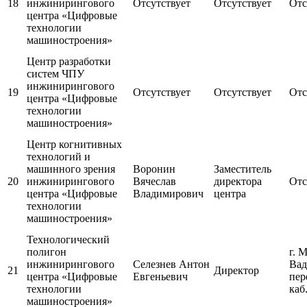
18
инжинирингового
Отсутствует
Отсутствует
Отс
центра «Цифровые
технологии
машиностроения»
Центр разработки
систем ЧПУ
инжинирингового
19
Отсутствует
Отсутствует
Отс
центра «Цифровые
технологии
машиностроения»
Центр когнитивных
технологий и
машинного зрения
Воронин
Заместитель
20
инжинирингового
Вячеслав
директора
Отс
центра «Цифровые
Владимирович
центра
технологии
машиностроения»
Технологический
полигон
г. 
инжинирингового
Селезнев Антон
Вад
21
Директор
центра «Цифровые
Евгеньевич
пер
технологии
каб
машиностроения»