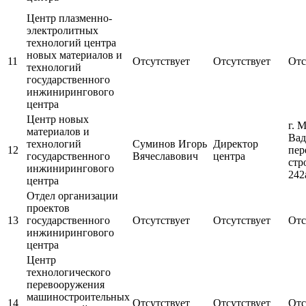
Центр плазменно-
электролитных
технологий центра
новых материалов и
11
Отсутствует
Отсутствует
Отс
технологий
государственного
инжинирингового
центра
Центр новых
г. 
материалов и
Вад
технологий
Суминов Игорь
Директор
12
пер
государственного
Вячеславович
центра
стр
инжинирингового
242
центра
Отдел организации
проектов
13
государственного
Отсутствует
Отсутствует
Отс
инжинирингового
центра
Центр
технологического
перевооружения
машиностроительных
14
Отсутствует
Отсутствует
Отс