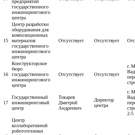
предприятий
государственного
инжинирингового
центра
Центр разработки
оборудования для
композиционных
15
материалов
Отсутствует
Отсутствует
Отс
государственного
инжинирингового
центра
Конструкторское
г. 
бюро
Вад
16
государственного
Отсутствует
Отсутствует
пер
инжинирингового
стр
центра
г. 
Государственный
Токарев
Вад
Директор
17
инжиниринговый
Дмитрий
пер
центра
центр
Андреевич
стр
2-5
Центр
коллаборативной
робототехники