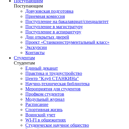
Поступающим
Поступающим
Довузовская подготовка
Приемная комиссия
Поступление на бакалавриат/специалитет
Поступление в магистратуру
Поступление в аспирантуру
Дни открытых дверей
Проект «Станкоинструментальный класс»
Экскурсии
Контакты
Студентам
Студентам
Единый деканат
Практика и трудоустройство
Центр "Клуб СТАНКИНа"
Научно-техническая библиотека
Мероприятия для студентов
Профком студентов
Модульный журнал
Расписание
Спортивная жизнь
Воинский учет
WI-FI в общежитиях
Студенческое научное общество