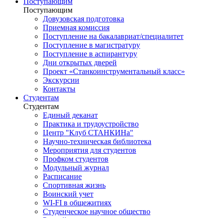
Поступающим
Поступающим
Довузовская подготовка
Приемная комиссия
Поступление на бакалавриат/специалитет
Поступление в магистратуру
Поступление в аспирантуру
Дни открытых дверей
Проект «Станкоинструментальный класс»
Экскурсии
Контакты
Студентам
Студентам
Единый деканат
Практика и трудоустройство
Центр "Клуб СТАНКИНа"
Научно-техническая библиотека
Мероприятия для студентов
Профком студентов
Модульный журнал
Расписание
Спортивная жизнь
Воинский учет
WI-FI в общежитиях
Студенческое научное общество