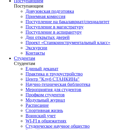
Поступающим
Поступающим
Довузовская подготовка
Приемная комиссия
Поступление на бакалавриат/специалитет
Поступление в магистратуру
Поступление в аспирантуру
Дни открытых дверей
Проект «Станкоинструментальный класс»
Экскурсии
Контакты
Студентам
Студентам
Единый деканат
Практика и трудоустройство
Центр "Клуб СТАНКИНа"
Научно-техническая библиотека
Мероприятия для студентов
Профком студентов
Модульный журнал
Расписание
Спортивная жизнь
Воинский учет
WI-FI в общежитиях
Студенческое научное общество