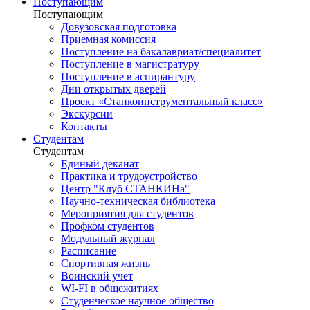
Поступающим
Поступающим
Довузовская подготовка
Приемная комиссия
Поступление на бакалавриат/специалитет
Поступление в магистратуру
Поступление в аспирантуру
Дни открытых дверей
Проект «Станкоинструментальный класс»
Экскурсии
Контакты
Студентам
Студентам
Единый деканат
Практика и трудоустройство
Центр "Клуб СТАНКИНа"
Научно-техническая библиотека
Мероприятия для студентов
Профком студентов
Модульный журнал
Расписание
Спортивная жизнь
Воинский учет
WI-FI в общежитиях
Студенческое научное общество