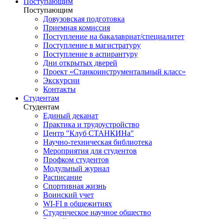
Поступающим
Поступающим
Довузовская подготовка
Приемная комиссия
Поступление на бакалавриат/специалитет
Поступление в магистратуру
Поступление в аспирантуру
Дни открытых дверей
Проект «Станкоинструментальный класс»
Экскурсии
Контакты
Студентам
Студентам
Единый деканат
Практика и трудоустройство
Центр "Клуб СТАНКИНа"
Научно-техническая библиотека
Мероприятия для студентов
Профком студентов
Модульный журнал
Расписание
Спортивная жизнь
Воинский учет
WI-FI в общежитиях
Студенческое научное общество