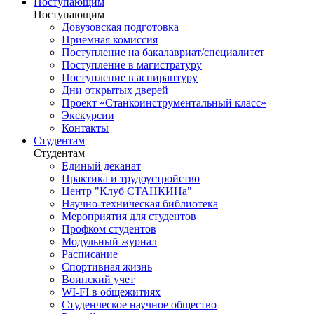
Поступающим
Поступающим
Довузовская подготовка
Приемная комиссия
Поступление на бакалавриат/специалитет
Поступление в магистратуру
Поступление в аспирантуру
Дни открытых дверей
Проект «Станкоинструментальный класс»
Экскурсии
Контакты
Студентам
Студентам
Единый деканат
Практика и трудоустройство
Центр "Клуб СТАНКИНа"
Научно-техническая библиотека
Мероприятия для студентов
Профком студентов
Модульный журнал
Расписание
Спортивная жизнь
Воинский учет
WI-FI в общежитиях
Студенческое научное общество