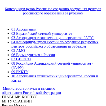
Консорциум вузов России по созданию ресурсных центров
российского образования за рубежом
01
Ассоциации
02
Евразийский сетевой университет
03
Ассоциация технических университетов "АТУ"
04
Консорциум вузов России по созданию ресурсных
центров российского образования за рубежом
05
АМО
06
Время учиться в России
07
GEIDCO
08
Российско-Африканский сетевой университет»
(РАФУ)
09
РККТУ
10
Ассоциация технических университетов России и
Китая
Министерство науки и высшего
образования Российской Федерации
ГЛАВНЫЙ КОРПУС
МГТУ СТАНКИН
Россия Москва