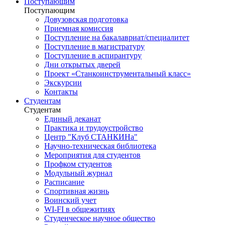
Поступающим
Поступающим
Довузовская подготовка
Приемная комиссия
Поступление на бакалавриат/специалитет
Поступление в магистратуру
Поступление в аспирантуру
Дни открытых дверей
Проект «Станкоинструментальный класс»
Экскурсии
Контакты
Студентам
Студентам
Единый деканат
Практика и трудоустройство
Центр "Клуб СТАНКИНа"
Научно-техническая библиотека
Мероприятия для студентов
Профком студентов
Модульный журнал
Расписание
Спортивная жизнь
Воинский учет
WI-FI в общежитиях
Студенческое научное общество