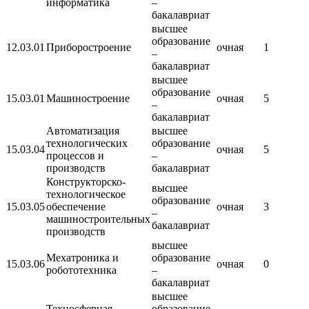
информатика
–
бакалавриат
высшее
образование
12.03.01
Приборостроение
очная
1
–
бакалавриат
высшее
образование
15.03.01
Машиностроение
очная
5
–
бакалавриат
Автоматизация
высшее
технологических
образование
15.03.04
очная
5
процессов и
–
производств
бакалавриат
Конструкторско-
высшее
технологическое
образование
15.03.05
обеспечение
очная
3
–
машиностроительных
бакалавриат
производств
высшее
Мехатроника и
образование
15.03.06
очная
0
робототехника
–
бакалавриат
высшее
Техносферная
образование