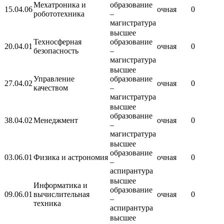
Мехатроника и
образование
15.04.06
очная
0
робототехника
–
магистратура
высшее
Техносферная
образование
20.04.01
очная
0
безопасность
–
магистратура
высшее
Управление
образование
27.04.02
очная
0
качеством
–
магистратура
высшее
образование
38.04.02
Менеджмент
очная
0
–
магистратура
высшее
образование
03.06.01
Физика и астрономия
очная
0
–
аспирантура
высшее
Информатика и
образование
09.06.01
вычислительная
очная
0
–
техника
аспирантура
высшее