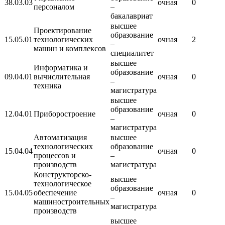
38.03.03
очная
0
персоналом
–
бакалавриат
высшее
Проектирование
образование
15.05.01
технологических
очная
2
–
машин и комплексов
специалитет
высшее
Информатика и
образование
09.04.01
вычислительная
очная
0
–
техника
магистратура
высшее
образование
12.04.01
Приборостроение
очная
0
–
магистратура
Автоматизация
высшее
технологических
образование
15.04.04
очная
0
процессов и
–
производств
магистратура
Конструкторско-
высшее
технологическое
образование
15.04.05
обеспечение
очная
0
–
машиностроительных
магистратура
производств
высшее