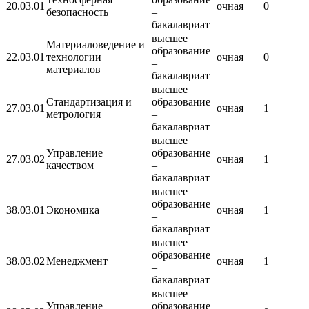
20.03.01
очная
0
безопасность
–
бакалавриат
высшее
Материаловедение и
образование
22.03.01
технологии
очная
0
–
материалов
бакалавриат
высшее
Стандартизация и
образование
27.03.01
очная
1
метрология
–
бакалавриат
высшее
Управление
образование
27.03.02
очная
1
качеством
–
бакалавриат
высшее
образование
38.03.01
Экономика
очная
1
–
бакалавриат
высшее
образование
38.03.02
Менеджмент
очная
1
–
бакалавриат
высшее
Управление
образование