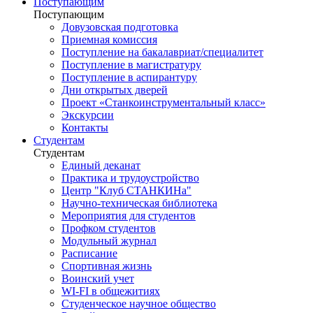
Поступающим
Поступающим
Довузовская подготовка
Приемная комиссия
Поступление на бакалавриат/специалитет
Поступление в магистратуру
Поступление в аспирантуру
Дни открытых дверей
Проект «Станкоинструментальный класс»
Экскурсии
Контакты
Студентам
Студентам
Единый деканат
Практика и трудоустройство
Центр "Клуб СТАНКИНа"
Научно-техническая библиотека
Мероприятия для студентов
Профком студентов
Модульный журнал
Расписание
Спортивная жизнь
Воинский учет
WI-FI в общежитиях
Студенческое научное общество