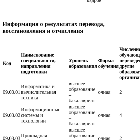
кадров
Информация о результатах перевода,
восстановления и отчисления
Численн
Наименование
обучающ
специальности,
Уровень
Форма
переведе
Код
направления
образования
обучения
другие
подготовки
образов
организ
высшее
Информатика и
образование
09.03.01
вычислительная
очная
2
–
техника
бакалавриат
высшее
Информационные
образование
09.03.02
системы и
очная
4
–
технологии
бакалавриат
высшее
Прикладная
образование
09.03.03
очная
2