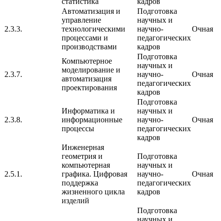
статистика
кадров
Автоматизация и
Подготовка
управление
научных и
2.3.3.
технологическими
научно-
Очная
процессами и
педагогических
производствами
кадров
Подготовка
Компьютерное
научных и
моделирование и
2.3.7.
научно-
Очная
автоматизация
педагогических
проектирования
кадров
Подготовка
Информатика и
научных и
2.3.8.
информационные
научно-
Очная
процессы
педагогических
кадров
Инженерная
геометрия и
Подготовка
компьютерная
научных и
2.5.1.
графика. Цифровая
научно-
Очная
поддержка
педагогических
жизненного цикла
кадров
изделий
Подготовка
научных и