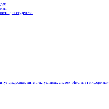
ждан
ммам
ости для студентов
итут цифровых интеллектуальных систем
Институт информаци