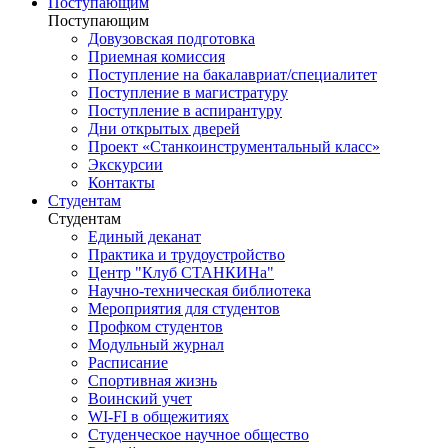
Поступающим
Поступающим
Довузовская подготовка
Приемная комиссия
Поступление на бакалавриат/специалитет
Поступление в магистратуру
Поступление в аспирантуру
Дни открытых дверей
Проект «Станкоинструментальный класс»
Экскурсии
Контакты
Студентам
Студентам
Единый деканат
Практика и трудоустройство
Центр "Клуб СТАНКИНа"
Научно-техническая библиотека
Мероприятия для студентов
Профком студентов
Модульный журнал
Расписание
Спортивная жизнь
Воинский учет
WI-FI в общежитиях
Студенческое научное общество