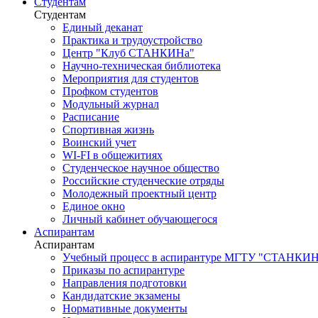
Студентам
Студентам
Единый деканат
Практика и трудоустройство
Центр "Клуб СТАНКИНа"
Научно-техническая библиотека
Мероприятия для студентов
Профком студентов
Модульный журнал
Расписание
Спортивная жизнь
Воинский учет
WI-FI в общежитиях
Студенческое научное общество
Российские студенческие отряды
Молодежный проектный центр
Единое окно
Личный кабинет обучающегося
Аспирантам
Аспирантам
Учебный процесс в аспирантуре МГТУ "СТАНКИ
Приказы по аспирантуре
Направления подготовки
Кандидатские экзамены
Нормативные документы