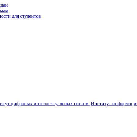
ждан
ммам
ости для студентов
итут цифровых интеллектуальных систем
Институт информаци