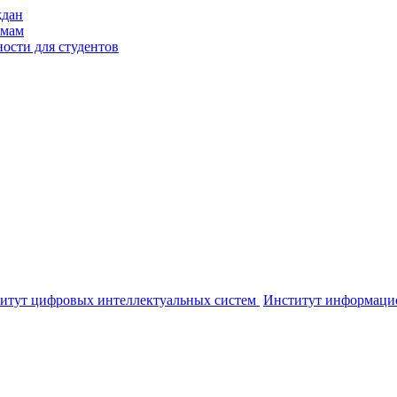
ждан
ммам
ости для студентов
итут цифровых интеллектуальных систем
Институт информаци