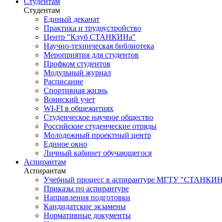
Студентам
Студентам
Единый деканат
Практика и трудоустройство
Центр "Клуб СТАНКИНа"
Научно-техническая библиотека
Мероприятия для студентов
Профком студентов
Модульный журнал
Расписание
Спортивная жизнь
Воинский учет
WI-FI в общежитиях
Студенческое научное общество
Российские студенческие отряды
Молодежный проектный центр
Единое окно
Личный кабинет обучающегося
Аспирантам
Аспирантам
Учебный процесс в аспирантуре МГТУ "СТАНКИ
Приказы по аспирантуре
Направления подготовки
Кандидатские экзамены
Нормативные документы