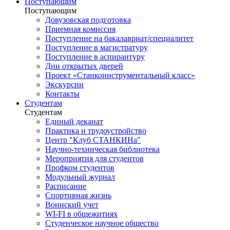
Поступающим
Поступающим
Довузовская подготовка
Приемная комиссия
Поступление на бакалавриат/специалитет
Поступление в магистратуру
Поступление в аспирантуру
Дни открытых дверей
Проект «Станкоинструментальный класс»
Экскурсии
Контакты
Студентам
Студентам
Единый деканат
Практика и трудоустройство
Центр "Клуб СТАНКИНа"
Научно-техническая библиотека
Мероприятия для студентов
Профком студентов
Модульный журнал
Расписание
Спортивная жизнь
Воинский учет
WI-FI в общежитиях
Студенческое научное общество