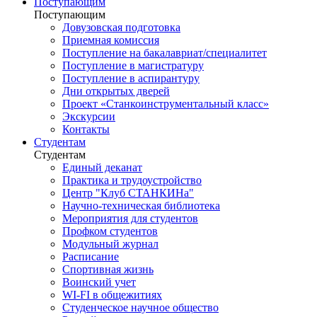
Поступающим
Поступающим
Довузовская подготовка
Приемная комиссия
Поступление на бакалавриат/специалитет
Поступление в магистратуру
Поступление в аспирантуру
Дни открытых дверей
Проект «Станкоинструментальный класс»
Экскурсии
Контакты
Студентам
Студентам
Единый деканат
Практика и трудоустройство
Центр "Клуб СТАНКИНа"
Научно-техническая библиотека
Мероприятия для студентов
Профком студентов
Модульный журнал
Расписание
Спортивная жизнь
Воинский учет
WI-FI в общежитиях
Студенческое научное общество