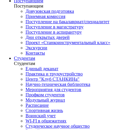
Поступающим
Поступающим
Довузовская подготовка
Приемная комиссия
Поступление на бакалавриат/специалитет
Поступление в магистратуру
Поступление в аспирантуру
Дни открытых дверей
Проект «Станкоинструментальный класс»
Экскурсии
Контакты
Студентам
Студентам
Единый деканат
Практика и трудоустройство
Центр "Клуб СТАНКИНа"
Научно-техническая библиотека
Мероприятия для студентов
Профком студентов
Модульный журнал
Расписание
Спортивная жизнь
Воинский учет
WI-FI в общежитиях
Студенческое научное общество