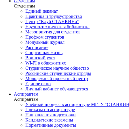
Студентам
Студентам
Единый деканат
Практика и трудоустройство
Центр "Клуб СТАНКИНа"
Научно-техническая библиотека
Мероприятия для студентов
Профком студентов
Модульный журнал
Расписание
Спортивная жизнь
Воинский учет
WI-FI в общежитиях
Студенческое научное общество
Российские студенческие отряды
Молодежный проектный центр
Единое окно
Личный кабинет обучающегося
Аспирантам
Аспирантам
Учебный процесс в аспирантуре МГТУ "СТАНКИ
Приказы по аспирантуре
Направления подготовки
Кандидатские экзамены
Нормативные документы