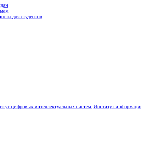
ждан
ммам
ости для студентов
итут цифровых интеллектуальных систем
Институт информаци