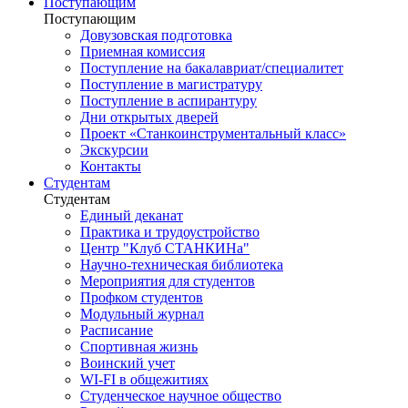
Поступающим
Поступающим
Довузовская подготовка
Приемная комиссия
Поступление на бакалавриат/специалитет
Поступление в магистратуру
Поступление в аспирантуру
Дни открытых дверей
Проект «Станкоинструментальный класс»
Экскурсии
Контакты
Студентам
Студентам
Единый деканат
Практика и трудоустройство
Центр "Клуб СТАНКИНа"
Научно-техническая библиотека
Мероприятия для студентов
Профком студентов
Модульный журнал
Расписание
Спортивная жизнь
Воинский учет
WI-FI в общежитиях
Студенческое научное общество