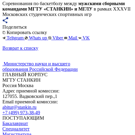
Соревнования по баскетболу между
мужскими сборными
командами МГТУ «СТАНКИН» и МГЛУ
в рамках XXXVII
Московских студенческих спортивных игр
Поделиться
Копировать ссылку
Teltgram
Whats up
Viber
Mail
VK
Возврат к списку
Министерство науки и высшего
образования Российской Федерации
ГЛАВНЫЙ КОРПУС
МГТУ СТАНКИН
Россия Москва
Адрес приемной комиссии:
127055. Вадковский пер.,1
Email приемной комиссии:
abitur@stankin.ru
+7 (499) 973-38-49
ПОСТУПАЮЩИМ
Бакалавриат
Специалитет
Магистратура