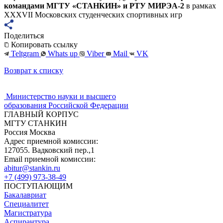
командами МГТУ «СТАНКИН» и РТУ МИРЭА-2
в рамках
XXXVII Московских студенческих спортивных игр
Поделиться
Копировать ссылку
Teltgram
Whats up
Viber
Mail
VK
Возврат к списку
Министерство науки и высшего
образования Российской Федерации
ГЛАВНЫЙ КОРПУС
МГТУ СТАНКИН
Россия Москва
Адрес приемной комиссии:
127055. Вадковский пер.,1
Email приемной комиссии:
abitur@stankin.ru
+7 (499) 973-38-49
ПОСТУПАЮЩИМ
Бакалавриат
Специалитет
Магистратура
Аспирантура