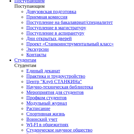
Поступающим
Поступающим
Довузовская подготовка
Приемная комиссия
Поступление на бакалавриат/специалитет
Поступление в магистратуру
Поступление в аспирантуру
Дни открытых дверей
Проект «Станкоинструментальный класс»
Экскурсии
Контакты
Студентам
Студентам
Единый деканат
Практика и трудоустройство
Центр "Клуб СТАНКИНа"
Научно-техническая библиотека
Мероприятия для студентов
Профком студентов
Модульный журнал
Расписание
Спортивная жизнь
Воинский учет
WI-FI в общежитиях
Студенческое научное общество