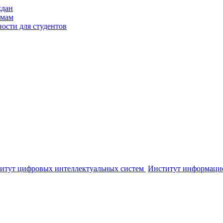
ждан
ммам
ости для студентов
итут цифровых интеллектуальных систем
Институт информаци