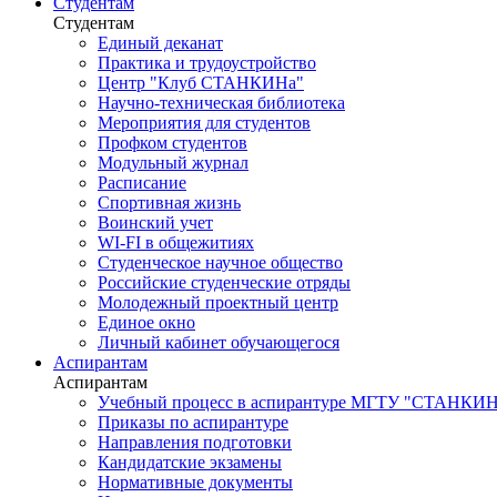
Студентам
Студентам
Единый деканат
Практика и трудоустройство
Центр "Клуб СТАНКИНа"
Научно-техническая библиотека
Мероприятия для студентов
Профком студентов
Модульный журнал
Расписание
Спортивная жизнь
Воинский учет
WI-FI в общежитиях
Студенческое научное общество
Российские студенческие отряды
Молодежный проектный центр
Единое окно
Личный кабинет обучающегося
Аспирантам
Аспирантам
Учебный процесс в аспирантуре МГТУ "СТАНКИ
Приказы по аспирантуре
Направления подготовки
Кандидатские экзамены
Нормативные документы