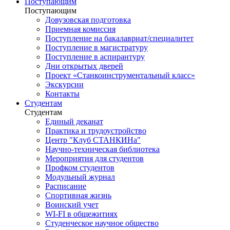
Поступающим
Поступающим
Довузовская подготовка
Приемная комиссия
Поступление на бакалавриат/специалитет
Поступление в магистратуру
Поступление в аспирантуру
Дни открытых дверей
Проект «Станкоинструментальный класс»
Экскурсии
Контакты
Студентам
Студентам
Единый деканат
Практика и трудоустройство
Центр "Клуб СТАНКИНа"
Научно-техническая библиотека
Мероприятия для студентов
Профком студентов
Модульный журнал
Расписание
Спортивная жизнь
Воинский учет
WI-FI в общежитиях
Студенческое научное общество