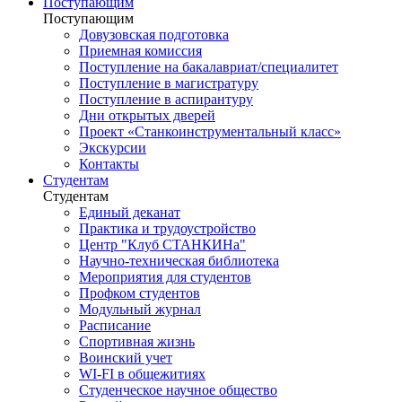
Поступающим
Поступающим
Довузовская подготовка
Приемная комиссия
Поступление на бакалавриат/специалитет
Поступление в магистратуру
Поступление в аспирантуру
Дни открытых дверей
Проект «Станкоинструментальный класс»
Экскурсии
Контакты
Студентам
Студентам
Единый деканат
Практика и трудоустройство
Центр "Клуб СТАНКИНа"
Научно-техническая библиотека
Мероприятия для студентов
Профком студентов
Модульный журнал
Расписание
Спортивная жизнь
Воинский учет
WI-FI в общежитиях
Студенческое научное общество