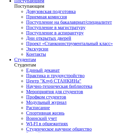
Поступающим
Поступающим
Довузовская подготовка
Приемная комиссия
Поступление на бакалавриат/специалитет
Поступление в магистратуру
Поступление в аспирантуру
Дни открытых дверей
Проект «Станкоинструментальный класс»
Экскурсии
Контакты
Студентам
Студентам
Единый деканат
Практика и трудоустройство
Центр "Клуб СТАНКИНа"
Научно-техническая библиотека
Мероприятия для студентов
Профком студентов
Модульный журнал
Расписание
Спортивная жизнь
Воинский учет
WI-FI в общежитиях
Студенческое научное общество