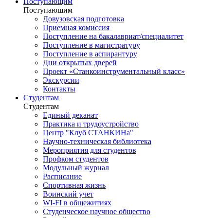
Поступающим
Поступающим
Довузовская подготовка
Приемная комиссия
Поступление на бакалавриат/специалитет
Поступление в магистратуру
Поступление в аспирантуру
Дни открытых дверей
Проект «Станкоинструментальный класс»
Экскурсии
Контакты
Студентам
Студентам
Единый деканат
Практика и трудоустройство
Центр "Клуб СТАНКИНа"
Научно-техническая библиотека
Мероприятия для студентов
Профком студентов
Модульный журнал
Расписание
Спортивная жизнь
Воинский учет
WI-FI в общежитиях
Студенческое научное общество