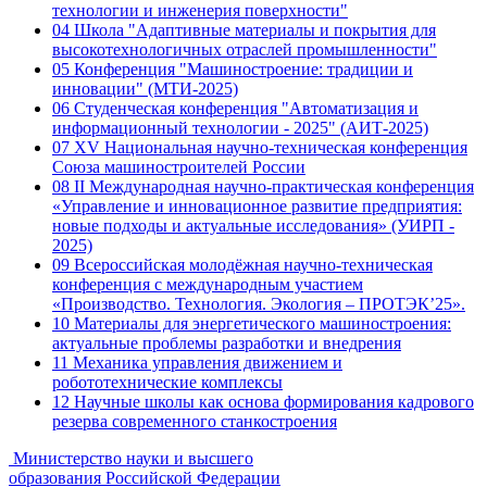
технологии и инженерия поверхности"
04
Школа "Адаптивные материалы и покрытия для
высокотехнологичных отраслей промышленности"
05
Конференция "Машиностроение: традиции и
инновации" (МТИ-2025)
06
Студенческая конференция "Автоматизация и
информационный технологии - 2025" (АИТ-2025)
07
XV Национальная научно-техническая конференция
Союза машиностроителей России
08
II Международная научно-практическая конференция
«Управление и инновационное развитие предприятия:
новые подходы и актуальные исследования» (УИРП -
2025)
09
Всероссийская молодёжная научно-техническая
конференция с международным участием
«Производство. Технология. Экология – ПРОТЭК’25».
10
Материалы для энергетического машиностроения:
актуальные проблемы разработки и внедрения
11
Механика управления движением и
робототехнические комплексы
12
Научные школы как основа формирования кадрового
резерва современного станкостроения
Министерство науки и высшего
образования Российской Федерации