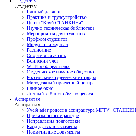
Студентам
Студентам
Единый деканат
Практика и трудоустройство
Центр "Клуб СТАНКИНа"
Научно-техническая библиотека
Мероприятия для студентов
Профком студентов
Модульный журнал
Расписание
Спортивная жизнь
Воинский учет
WI-FI в общежитиях
Студенческое научное общество
Российские студенческие отряды
Молодежный проектный центр
Единое окно
Личный кабинет обучающегося
Аспирантам
Аспирантам
Учебный процесс в аспирантуре МГТУ "СТАНКИ
Приказы по аспирантуре
Направления подготовки
Кандидатские экзамены
Нормативные документы