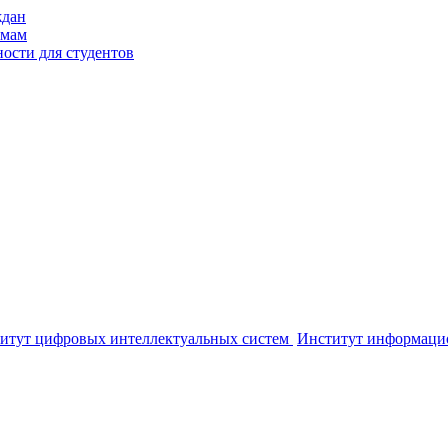
ждан
ммам
ости для студентов
итут цифровых интеллектуальных систем
Институт информаци