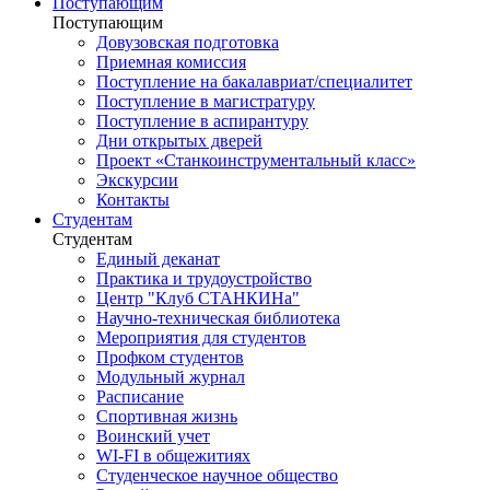
Поступающим
Поступающим
Довузовская подготовка
Приемная комиссия
Поступление на бакалавриат/специалитет
Поступление в магистратуру
Поступление в аспирантуру
Дни открытых дверей
Проект «Станкоинструментальный класс»
Экскурсии
Контакты
Студентам
Студентам
Единый деканат
Практика и трудоустройство
Центр "Клуб СТАНКИНа"
Научно-техническая библиотека
Мероприятия для студентов
Профком студентов
Модульный журнал
Расписание
Спортивная жизнь
Воинский учет
WI-FI в общежитиях
Студенческое научное общество