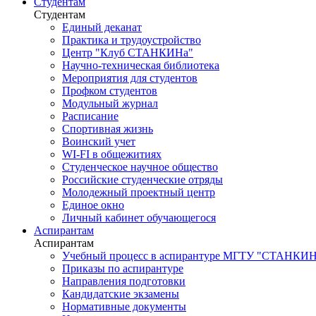
Студентам
Студентам
Единый деканат
Практика и трудоустройство
Центр "Клуб СТАНКИНа"
Научно-техническая библиотека
Мероприятия для студентов
Профком студентов
Модульный журнал
Расписание
Спортивная жизнь
Воинский учет
WI-FI в общежитиях
Студенческое научное общество
Российские студенческие отряды
Молодежный проектный центр
Единое окно
Личный кабинет обучающегося
Аспирантам
Аспирантам
Учебный процесс в аспирантуре МГТУ "СТАНКИ
Приказы по аспирантуре
Направления подготовки
Кандидатские экзамены
Нормативные документы