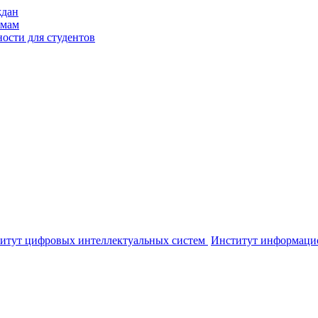
ждан
ммам
ости для студентов
итут цифровых интеллектуальных систем
Институт информаци