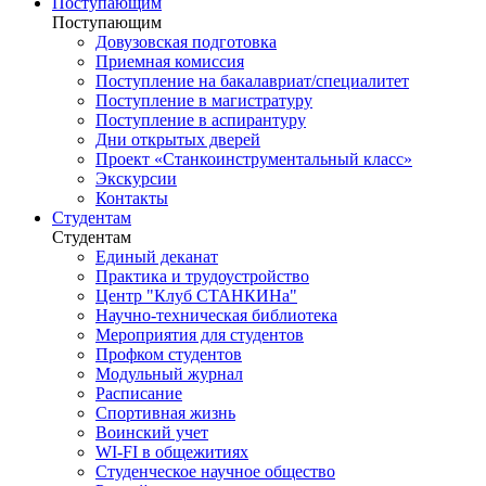
Поступающим
Поступающим
Довузовская подготовка
Приемная комиссия
Поступление на бакалавриат/специалитет
Поступление в магистратуру
Поступление в аспирантуру
Дни открытых дверей
Проект «Станкоинструментальный класс»
Экскурсии
Контакты
Студентам
Студентам
Единый деканат
Практика и трудоустройство
Центр "Клуб СТАНКИНа"
Научно-техническая библиотека
Мероприятия для студентов
Профком студентов
Модульный журнал
Расписание
Спортивная жизнь
Воинский учет
WI-FI в общежитиях
Студенческое научное общество