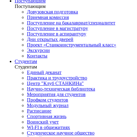
Поступающим
Поступающим
Довузовская подготовка
Приемная комиссия
Поступление на бакалавриат/специалитет
Поступление в магистратуру
Поступление в аспирантуру
Дни открытых дверей
Проект «Станкоинструментальный класс»
Экскурсии
Контакты
Студентам
Студентам
Единый деканат
Практика и трудоустройство
Центр "Клуб СТАНКИНа"
Научно-техническая библиотека
Мероприятия для студентов
Профком студентов
Модульный журнал
Расписание
Спортивная жизнь
Воинский учет
WI-FI в общежитиях
Студенческое научное общество