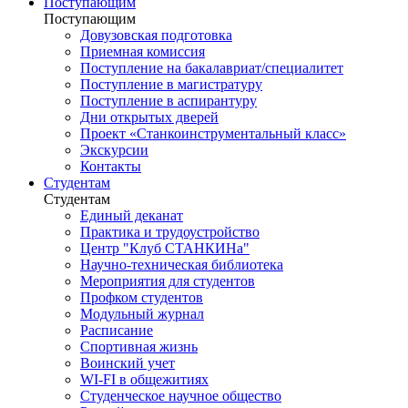
Поступающим
Поступающим
Довузовская подготовка
Приемная комиссия
Поступление на бакалавриат/специалитет
Поступление в магистратуру
Поступление в аспирантуру
Дни открытых дверей
Проект «Станкоинструментальный класс»
Экскурсии
Контакты
Студентам
Студентам
Единый деканат
Практика и трудоустройство
Центр "Клуб СТАНКИНа"
Научно-техническая библиотека
Мероприятия для студентов
Профком студентов
Модульный журнал
Расписание
Спортивная жизнь
Воинский учет
WI-FI в общежитиях
Студенческое научное общество