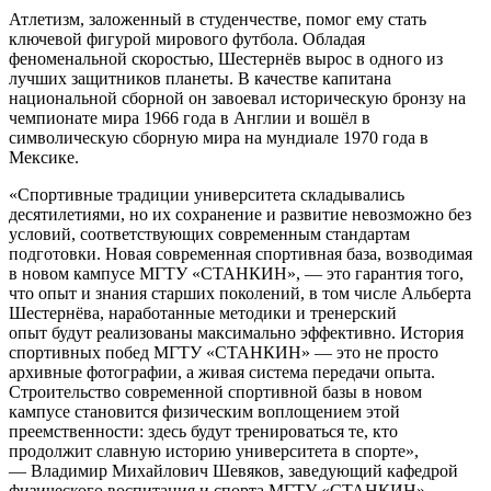
Атлетизм, заложенный в студенчестве, помог ему стать
ключевой фигурой мирового футбола. Обладая
феноменальной скоростью, Шестернёв вырос в одного из
лучших защитников планеты. В качестве капитана
национальной сборной он завоевал историческую бронзу на
чемпионате мира 1966 года в Англии и вошёл в
символическую сборную мира на мундиале 1970 года в
Мексике.
«Спортивные традиции университета складывались
десятилетиями, но их сохранение и развитие невозможно без
условий, соответствующих современным стандартам
подготовки. Новая современная спортивная база, возводимая
в новом кампусе МГТУ «СТАНКИН», — это гарантия того,
что опыт и знания старших поколений, в том числе Альберта
Шестернёва, наработанные методики и тренерский
опыт будут реализованы максимально эффективно. История
спортивных побед МГТУ «СТАНКИН» — это не просто
архивные фотографии, а живая система передачи опыта.
Строительство современной спортивной базы в новом
кампусе становится физическим воплощением этой
преемственности: здесь будут тренироваться те, кто
продолжит славную историю университета в спорте»,
— Владимир Михайлович Шевяков, заведующий кафедрой
физического воспитания и спорта МГТУ «СТАНКИН».