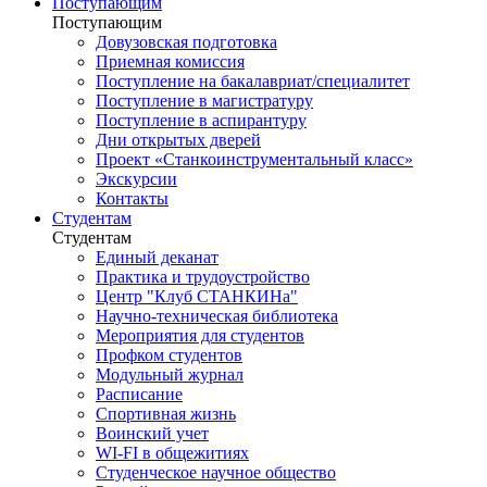
Поступающим
Поступающим
Довузовская подготовка
Приемная комиссия
Поступление на бакалавриат/специалитет
Поступление в магистратуру
Поступление в аспирантуру
Дни открытых дверей
Проект «Станкоинструментальный класс»
Экскурсии
Контакты
Студентам
Студентам
Единый деканат
Практика и трудоустройство
Центр "Клуб СТАНКИНа"
Научно-техническая библиотека
Мероприятия для студентов
Профком студентов
Модульный журнал
Расписание
Спортивная жизнь
Воинский учет
WI-FI в общежитиях
Студенческое научное общество