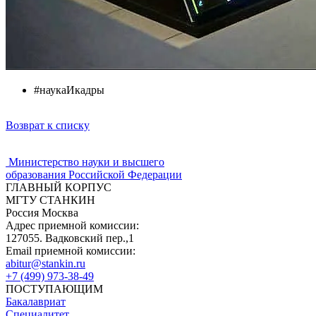
#наукаИкадры
Возврат к списку
Министерство науки и высшего
образования Российской Федерации
ГЛАВНЫЙ КОРПУС
МГТУ СТАНКИН
Россия Москва
Адрес приемной комиссии:
127055. Вадковский пер.,1
Email приемной комиссии:
abitur@stankin.ru
+7 (499) 973-38-49
ПОСТУПАЮЩИМ
Бакалавриат
Специалитет