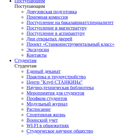
Поступающим
Поступающим
Довузовская подготовка
Приемная комиссия
Поступление на бакалавриат/специалитет
Поступление в магистратуру
Поступление в аспирантуру
Дни открытых дверей
Проект «Станкоинструментальный класс»
Экскурсии
Контакты
Студентам
Студентам
Единый деканат
Практика и трудоустройство
Центр "Клуб СТАНКИНа"
Научно-техническая библиотека
Мероприятия для студентов
Профком студентов
Модульный журнал
Расписание
Спортивная жизнь
Воинский учет
WI-FI в общежитиях
Студенческое научное общество