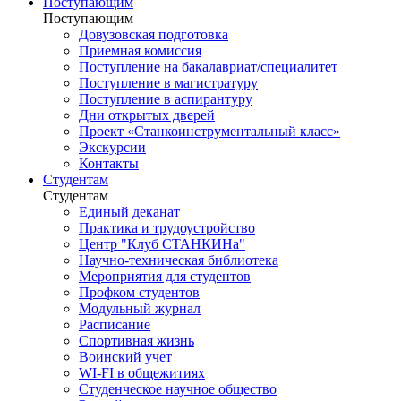
Поступающим
Поступающим
Довузовская подготовка
Приемная комиссия
Поступление на бакалавриат/специалитет
Поступление в магистратуру
Поступление в аспирантуру
Дни открытых дверей
Проект «Станкоинструментальный класс»
Экскурсии
Контакты
Студентам
Студентам
Единый деканат
Практика и трудоустройство
Центр "Клуб СТАНКИНа"
Научно-техническая библиотека
Мероприятия для студентов
Профком студентов
Модульный журнал
Расписание
Спортивная жизнь
Воинский учет
WI-FI в общежитиях
Студенческое научное общество