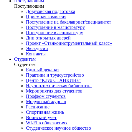
Поступающим
Поступающим
Довузовская подготовка
Приемная комиссия
Поступление на бакалавриат/специалитет
Поступление в магистратуру
Поступление в аспирантуру
Дни открытых дверей
Проект «Станкоинструментальный класс»
Экскурсии
Контакты
Студентам
Студентам
Единый деканат
Практика и трудоустройство
Центр "Клуб СТАНКИНа"
Научно-техническая библиотека
Мероприятия для студентов
Профком студентов
Модульный журнал
Расписание
Спортивная жизнь
Воинский учет
WI-FI в общежитиях
Студенческое научное общество