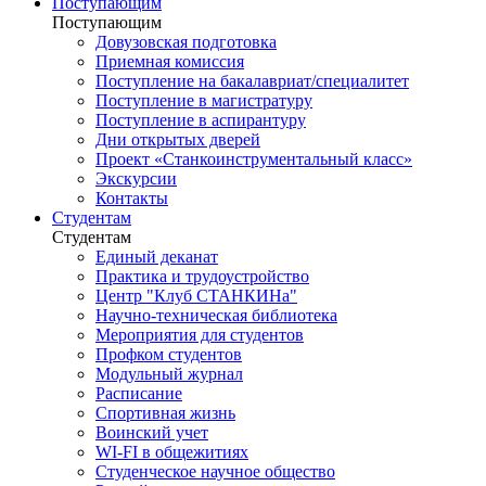
Поступающим
Поступающим
Довузовская подготовка
Приемная комиссия
Поступление на бакалавриат/специалитет
Поступление в магистратуру
Поступление в аспирантуру
Дни открытых дверей
Проект «Станкоинструментальный класс»
Экскурсии
Контакты
Студентам
Студентам
Единый деканат
Практика и трудоустройство
Центр "Клуб СТАНКИНа"
Научно-техническая библиотека
Мероприятия для студентов
Профком студентов
Модульный журнал
Расписание
Спортивная жизнь
Воинский учет
WI-FI в общежитиях
Студенческое научное общество