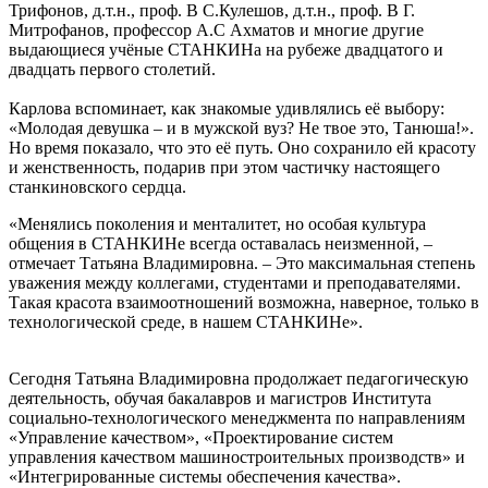
Трифонов, д.т.н., проф. В С.Кулешов, д.т.н., проф. В Г.
Митрофанов, профессор А.С Ахматов и многие другие
выдающиеся учёные СТАНКИНа на рубеже двадцатого и
двадцать первого столетий.
Карлова вспоминает, как знакомые удивлялись её выбору:
«Молодая девушка – и в мужской вуз? Не твое это, Танюша!».
Но время показало, что это её путь. Оно сохранило ей красоту
и женственность, подарив при этом частичку настоящего
станкиновского сердца.
«Менялись поколения и менталитет, но особая культура
общения в СТАНКИНе всегда оставалась неизменной, –
отмечает Татьяна Владимировна. – Это максимальная степень
уважения между коллегами, студентами и преподавателями.
Такая красота взаимоотношений возможна, наверное, только в
технологической среде, в нашем СТАНКИНе».
Сегодня Татьяна Владимировна продолжает педагогическую
деятельность, обучая бакалавров и магистров Института
социально-технологического менеджмента по направлениям
«Управление качеством», «Проектирование систем
управления качеством машиностроительных производств» и
«Интегрированные системы обеспечения качества».