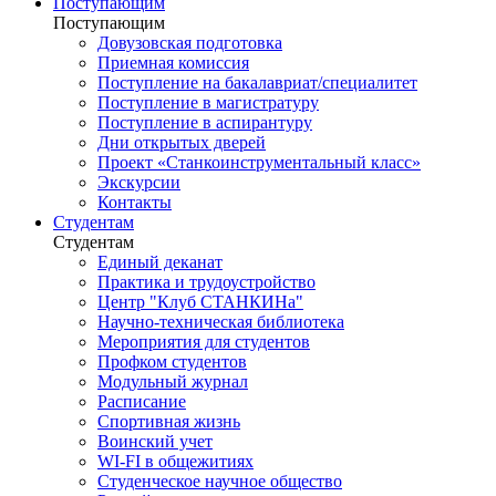
Поступающим
Поступающим
Довузовская подготовка
Приемная комиссия
Поступление на бакалавриат/специалитет
Поступление в магистратуру
Поступление в аспирантуру
Дни открытых дверей
Проект «Станкоинструментальный класс»
Экскурсии
Контакты
Студентам
Студентам
Единый деканат
Практика и трудоустройство
Центр "Клуб СТАНКИНа"
Научно-техническая библиотека
Мероприятия для студентов
Профком студентов
Модульный журнал
Расписание
Спортивная жизнь
Воинский учет
WI-FI в общежитиях
Студенческое научное общество