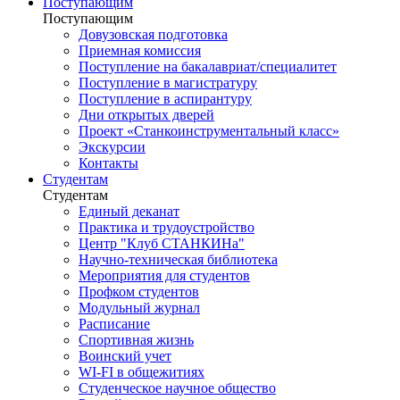
Поступающим
Поступающим
Довузовская подготовка
Приемная комиссия
Поступление на бакалавриат/специалитет
Поступление в магистратуру
Поступление в аспирантуру
Дни открытых дверей
Проект «Станкоинструментальный класс»
Экскурсии
Контакты
Студентам
Студентам
Единый деканат
Практика и трудоустройство
Центр "Клуб СТАНКИНа"
Научно-техническая библиотека
Мероприятия для студентов
Профком студентов
Модульный журнал
Расписание
Спортивная жизнь
Воинский учет
WI-FI в общежитиях
Студенческое научное общество