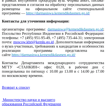
в рамках внутренней процедуры вуза. Формы анкет, письма-
представления и согласия на обработку персональных данных
размещены на официальном сайте стипендиальной
программы —
https://darmasiswa.kemendikdasmen.go.id/
Контакты для уточнения информации:
организаторы программы:
darmasiswa@kemendikdasmen.go.id
;
Посольство Республики Индонезии в Российской Федерации:
телефоны: +7 (495) 951‑95‑49, +7 (495) 735‑44‑31; электронная
почта:
moscow.kbri@kemlu.go.id
. Дополнительная информация
о вузах‑участниках, требованиях к кандидатам и особенностях
реализации программы представлена на
сайте
https://darmasiswa.kemendikdasmen.go.id/
Контакты Департамента международного сотрудничества
МГТУ «СТАНКИН»: офис 0120, в рабочие дни с
понедельника по пятницу с 10.00 до 13.00 и с 14.00 до 17.00
по московскому времени.
Возврат к списку
Министерство науки и высшего
образования Российской Федерации