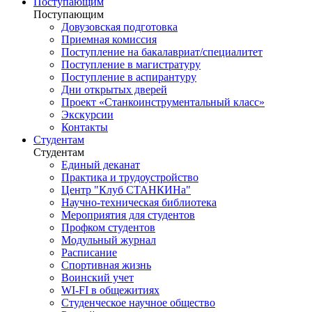
Поступающим
Поступающим
Довузовская подготовка
Приемная комиссия
Поступление на бакалавриат/специалитет
Поступление в магистратуру
Поступление в аспирантуру
Дни открытых дверей
Проект «Станкоинструментальный класс»
Экскурсии
Контакты
Студентам
Студентам
Единый деканат
Практика и трудоустройство
Центр "Клуб СТАНКИНа"
Научно-техническая библиотека
Мероприятия для студентов
Профком студентов
Модульный журнал
Расписание
Спортивная жизнь
Воинский учет
WI-FI в общежитиях
Студенческое научное общество