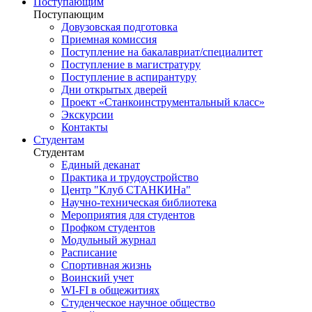
Поступающим
Поступающим
Довузовская подготовка
Приемная комиссия
Поступление на бакалавриат/специалитет
Поступление в магистратуру
Поступление в аспирантуру
Дни открытых дверей
Проект «Станкоинструментальный класс»
Экскурсии
Контакты
Студентам
Студентам
Единый деканат
Практика и трудоустройство
Центр "Клуб СТАНКИНа"
Научно-техническая библиотека
Мероприятия для студентов
Профком студентов
Модульный журнал
Расписание
Спортивная жизнь
Воинский учет
WI-FI в общежитиях
Студенческое научное общество