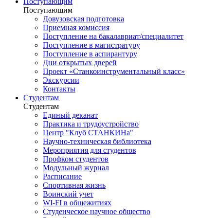
Поступающим
Поступающим
Довузовская подготовка
Приемная комиссия
Поступление на бакалавриат/специалитет
Поступление в магистратуру
Поступление в аспирантуру
Дни открытых дверей
Проект «Станкоинструментальный класс»
Экскурсии
Контакты
Студентам
Студентам
Единый деканат
Практика и трудоустройство
Центр "Клуб СТАНКИНа"
Научно-техническая библиотека
Мероприятия для студентов
Профком студентов
Модульный журнал
Расписание
Спортивная жизнь
Воинский учет
WI-FI в общежитиях
Студенческое научное общество