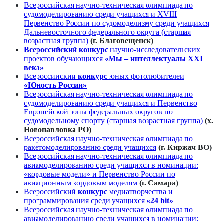
Всероссийская научно-техническая олимпиада по
судомоделированию среди учащихся и XVIII
Первенство России по судомоделизму среди учащихся
Дальневосточного федерального округа (старшая
возрастная группа)
(г. Благовещенск)
Всероссийский
конкурс
научно-исследовательских
проектов обучающихся
«Мы – интеллектуалы XXI
века»
Всероссийский
конкурс
юных фотолюбителей
«Юность России»
Всероссийская научно-техническая олимпиада по
судомоделированию среди учащихся и Первенство
Европейской зоны федеральных округов по
судомодельному спорту (старшая возрастная группа)
(х.
Новопавловка РО)
Всероссийская научно-техническая олимпиада по
ракетомоделированию среди учащихся
(г. Киржач ВО)
Всероссийская научно-техническая олимпиада по
авиамоделированию среди учащихся в номинации:
«кордовые модели» и Первенство России по
авиационным кордовым моделям
(г. Самара)
Всероссийский
конкурс
медиатворчества и
программирования среди учащихся
«24 bit»
Всероссийская научно-техническая олимпиада по
авиамоделированию среди учащихся в номинации: