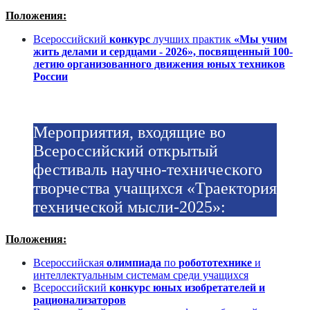
Положения:
Всероссийский
конкурс
лучших практик
«Мы учим
жить делами и сердцами - 2026», посвященный 100-
летию организованного движения юных техников
России
Мероприятия, входящие во
Всероссийский открытый
фестиваль научно-технического
творчества учащихся «Траектория
технической мысли-2025»:
Положения:
Всероссийская
олимпиада
по
робототехнике
и
интеллектуальным системам среди учащихся
Всероссийский
конкурс юных изобретателей и
рационализаторов