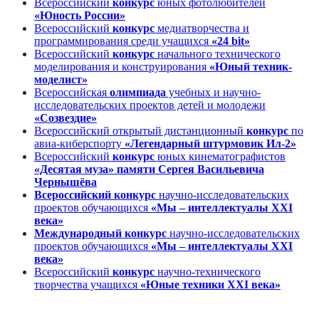
Всероссийский
конкурс
юных фотолюбителей
«Юность России»
В
сероссийский
конкурс
медиатворчества и
программирования среди учащихся
«24 bit»
Всероссийский
конкурс
начального технического
моделирования и конструирования
«Юный техник-
моделист»
Всероссийская
олимпиада
учебных и научно-
исследовательских проектов детей и молодежи
«Созвездие»
Всероссийский открытый дистанционный
конкурс
по
авиа-киберспорту
«Легендарный штурмовик Ил-2»
Всероссийский
конкурс
юных кинематографистов
«Десятая муза»
памяти Сергея Васильевича
Чернышёва
Всероссийский
конкурс
научно-исследовательских
проектов обучающихся
«Мы – интеллектуалы XXI
века»
Международ
н
ый конкурс
научно-исследовательских
проектов обучающихся
«Мы – интеллектуалы XXI
века»
Всероссийский
конкурс
научно-технического
творчества учащихся
«Юные техники ХХI века»