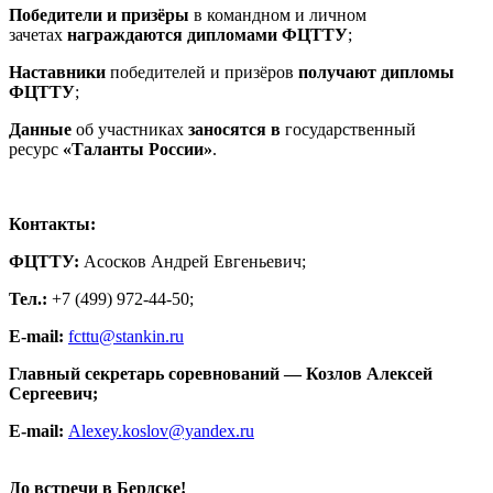
Победители и призёры
в командном и личном
зачетах
награждаются дипломами ФЦТТУ
;
Наставники
победителей и призёров
получают дипломы
ФЦТТУ
;
Данные
об участниках
заносятся в
государственный
ресурс
«Таланты России»
.
Контакты:
ФЦТТУ:
Асосков Андрей Евгеньевич;
Тел
.:
+7 (499) 972-44-50;
E-mail:
fcttu@stankin.ru
Главный секретарь соревнований — Козлов Алексей
Сергеевич;
E-mail:
Alexey.koslov@yandex.ru
До встречи в Бердске!