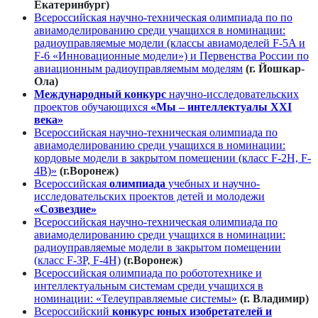
Екатеринбург)
Всероссийская научно-техническая олимпиада по по
авиамоделированию среди учащихся в номинации:
радиоуправляемые модели (классы авиамоделей F-5A и
F-6 «Инновационные модели») и Первенства России по
авиационным радиоуправляемым моделям
(г. Йошкар-
Ола)
Международ
н
ый конкурс
научно-исследовательских
проектов обучающихся
«Мы – интеллектуалы XXI
века»
Всероссийская научно-техническая олимпиада по
авиамоделированию среди учащихся в номинации:
кордовые модели в закрытом помещении (класс F-2H, F-
4B)»
(г.Воронеж)
Всероссийская
олимпиада
учебных и научно-
исследовательских проектов детей и молодежи
«Созвездие»
Всероссийская научно-техническая олимпиада по
авиамоделированию среди учащихся в номинации:
радиоуправляемые модели в закрытом помещении
(класс F-3Р, F-4H)
(г.Воронеж)
Всероссийская олимпиада по робототехнике и
интеллектуальным системам среди учащихся в
номинации: «Телеуправляемые системы»
(г. Владимир)
Всероссийский
конкурс юных изобретателей и