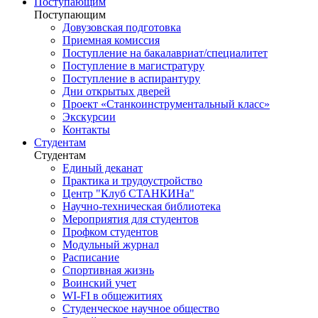
Поступающим
Поступающим
Довузовская подготовка
Приемная комиссия
Поступление на бакалавриат/специалитет
Поступление в магистратуру
Поступление в аспирантуру
Дни открытых дверей
Проект «Станкоинструментальный класс»
Экскурсии
Контакты
Студентам
Студентам
Единый деканат
Практика и трудоустройство
Центр "Клуб СТАНКИНа"
Научно-техническая библиотека
Мероприятия для студентов
Профком студентов
Модульный журнал
Расписание
Спортивная жизнь
Воинский учет
WI-FI в общежитиях
Студенческое научное общество