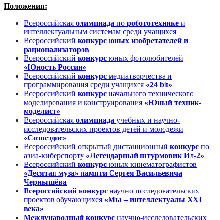
Положения:
Всероссийская
олимпиада
по
робототехнике
и
интеллектуальным системам среди учащихся
Всероссийский
конкурс юных изобретателей и
рационализаторов
Всероссийский
конкурс
юных фотолюбителей
«Юность России»
Всероссийский
конкурс
медиатворчества и
программирования среди учащихся
«24 bit»
Всероссийский
конкурс
начального технического
моделирования и конструирования
«Юный техник-
моделист»
Всероссийская
олимпиада
учебных и научно-
исследовательских проектов детей и молодежи
«Созвездие»
Всероссийский открытый дистанционный
конкурс
по
авиа-киберспорту
«Легендарный штурмовик Ил-2»
Всероссийский
конкурс
юных кинематографистов
«Десятая муза»
памяти Сергея Васильевича
Чернышёва
Всероссийский
конкурс
научно-исследовательских
проектов обучающихся
«Мы – интеллектуалы XXI
века»
Международ
н
ый конкурс
научно-исследовательских