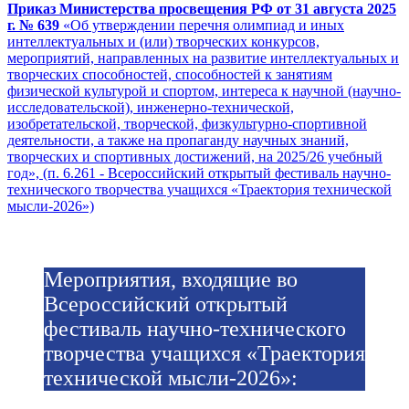
Приказ Министерства просвещения РФ от 31 августа 2025
г. № 639
«Об утверждении перечня олимпиад и иных
интеллектуальных и (или) творческих конкурсов,
мероприятий, направленных на развитие интеллектуальных и
творческих способностей, способностей к занятиям
физической культурой и спортом, интереса к научной (научно-
исследовательской), инженерно-технической,
изобретательской, творческой, физкультурно-спортивной
деятельности, а также на пропаганду научных знаний,
творческих и спортивных достижений, на 2025/26 учебный
год», (п. 6.261 - Всероссийский открытый фестиваль научно-
технического творчества учащихся «Траектория технической
мысли-2026»)
Мероприятия, входящие во
Всероссийский открытый
фестиваль научно-технического
творчества учащихся «Траектория
технической мысли-2026»: