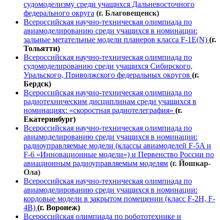
судомоделизму среди учащихся Дальневосточного
федерального округа
(г. Благовещенск)
Всероссийская научно-техническая олимпиада по
авиамоделированию среди учащихся в номинации:
зальные метательные модели планеров класса F-1E(N)
(г.
Тольятти)
Всероссийская научно-техническая олимпиада по
судомоделированию среди учащихся Сибирского,
Уральского, Приволжского федеральных округов
(г.
Бердск)
Всероссийская научно-техническая олимпиада по
радиотехническим дисциплинам среди учащихся в
номинациях: «скоростная радиотелеграфия»
(г.
Екатеринбург)
Всероссийская научно-техническая олимпиада по
авиамоделированию среди учащихся в номинации:
радиоуправляемые модели (классы авиамоделей F-5A и
F-6 «Инновационные модели») и Первенство России по
авиационным радиоуправляемым моделям
(г. Йошкар-
Ола)
Всероссийская научно-техническая олимпиада по
авиамоделированию среди учащихся в номинации:
кордовые модели в закрытом помещении (класс F-2H, F-
4B)
(г. Воронеж)
Всероссийская олимпиада по робототехнике и