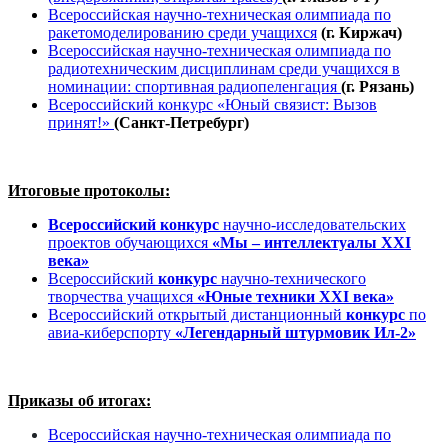
Всероссийская научно-техническая олимпиада по
ракетомоделированию среди учащихся
(г. Киржач)
Всероссийская научно-техническая олимпиада по
радиотехническим дисциплинам среди учащихся в
номинации: спортивная радиопеленгация
(г. Рязань)
Всероссийский конкурс «Юный связист: Вызов
принят!»
(Санкт-Петребург)
Итоговые протоколы:
Всероссийский
конкурс
научно-исследовательских
проектов обучающихся
«Мы – интеллектуалы XXI
века»
Всероссийский
конкурс
научно-технического
творчества учащихся
«Юные техники ХХI века»
Всероссийский открытый дистанционный
конкурс
по
авиа-киберспорту
«Легендарный штурмовик Ил-2»
Приказы об итогах:
Всероссийская научно-техническая олимпиада по