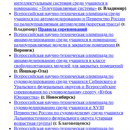
интеллектуальным системам среди учащихся в
номинации: «Телеуправляемые системы»
(г. Владимир)
Всероссийская научно-техническая олимпиада среди
учащихся по автомоделированию и Первенство России
по радиоуправляемым автомоделям (короткая трасса)
(г.
Владимир)
Правила соревнований
Всероссийская научно-техническая олимпиада по
авиамоделированию среди учащихся в номинации:
радиоуправляемые модели в закрытом помещении
(г.
Воронеж)
Всероссийская научно-техническая олимпиада по
авиамоделированию среди учащихся в классе
свободнолетающих моделей для закрытых помещений
(г. Йошкар-Ола)
Всероссийская научно-техническая олимпиада по
судомоделированию среди учащихся Сибирского и
Уральского федеральных округов и Всероссийские
соревнования по судомодельному спорту «Кубок
Юношества»
(г. Новосибирск)
Всероссийская научно-техническая олимпиада по
судомоделированию среди учащихся и XVIII
Первенство России по судомоделизму среди учащихся
Дальневосточного федерального округа (старшая
возрастная группа)
(г. Благовещенск)
Всероссийская научно-техническая олимпиада по