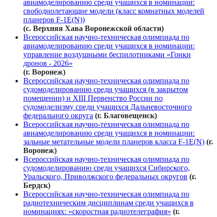
авиамоделированию среди учащихся в номинации:
свободнолетающие модели (класс комнатных моделей
планеров F-1E(N))
(с. Верхняя Хава Воронежской области)
Всероссийская научно-техническая олимпиада по
авиамоделированию среди учащихся в номинации:
управление воздушными беспилотниками «Гонки
дронов - 2026»
(г. Воронеж)
Всероссийская научно-техническая олимпиада по
судомоделированию среди учащихся (в закрытом
помещении) и XIII Первенство России по
судомоделизму среди учащихся Дальневосточного
федерального округа
(г. Благовещенск)
Всероссийская научно-техническая олимпиада по
авиамоделированию среди учащихся в номинации:
зальные метательные модели планеров класса F-1E(N)
(г.
Воронеж)
Всероссийская научно-техническая олимпиада по
судомоделированию среди учащихся Сибирского,
Уральского, Приволжского федеральных округов
(г.
Бердск)
Всероссийская научно-техническая олимпиада по
радиотехническим дисциплинам среди учащихся в
номинациях: «скоростная радиотелеграфия»
(г.