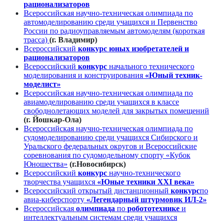
рационализаторов
Всероссийская научно-техническая олимпиада по
автомоделированию среди учащихся и Первенство
России по радиоуправляемым автомоделям (короткая
трасса)
(г. Владимир)
Всероссийский
конкурс юных изобретателей и
рационализаторов
Всероссийский
конкурс
начального технического
моделирования и конструирования
«Юный техник-
моделист»
Всероссийская научно-техническая олимпиада по
авиамоделированию среди учащихся в классе
свободнолетающих моделей для закрытых помещений
(г. Йошкар-Ола)
Всероссийская научно-техническая олимпиада по
судомоделированию среди учащихся Сибирского и
Уральского федеральных округов и Всероссийские
соревнования по судомодельному спорту «Кубок
Юношества»
(г.Новосибирск)
Всероссийский
конкурс
научно-технического
творчества учащихся
«Юные техники ХХI века»
Всероссийский открытый дистанционный
конкурс
по
авиа-киберспорту
«Легендарный штурмовик ИЛ-2»
Всероссийская
олимпиада
по
робототехнике
и
интеллектуальным системам среди учащихся