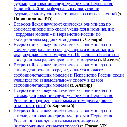
судомоделированию среди учащихся и Первенство
Европейской зоны федеральных округов по
судомодельному спорту (старшая возрастная группа)
(х.
Новопавловка РО)
Всероссийская научно-техническая олимпиада по
авиамоделированию среди учащихся в номинации:
«кордовые модели» и Первенство России по
авиационным кордовым моделям
(г. Самара)
Всероссийская научно-техническая олимпиада по
авиамоделированию среди учащихся в номинации:
«радиоуправляемые модели» и Первенство России по
авиационным радиоуправляемым моделям
(г. Ижевск)
Всероссийская научно-техническая олимпиада по
авиамоделированию среди учащихся в классе
свободнолетающих моделей и Первенство России среди
учащихся по авиамодельному спорту в классе
свободнолетающих моделей
(г. Алагир)
Всероссийская научно-техническая олимпиада по
автомоделированию среди учащихся и Первенство
России по радиоуправляемым автомоделям (шоссе,
открытая трасса)
(г. Заречный)
Всероссийская научно-техническая олимпиада по
автомоделированию среди учащихся и Первенство
России по радиоуправляемым автомоделям
(внедорожники, открытая трасса)
(г. Глазов УР)