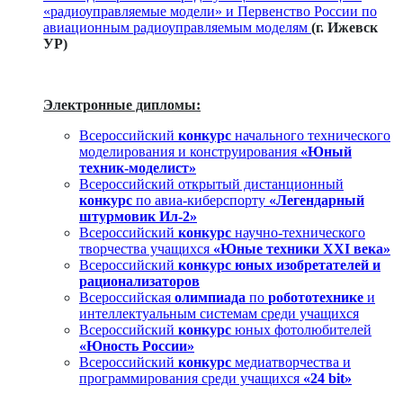
«радиоуправляемые модели» и Первенство России по
авиационным радиоуправляемым моделям
(г. Ижевск
УР)
Электронные дипломы:
Всероссийский
конкурс
начального технического
моделирования и конструирования
«Юный
техник-моделист»
Всероссийский открытый дистанционный
конкурс
по авиа-киберспорту
«Легендарный
штурмовик Ил-2»
Всероссийский
конкурс
научно-технического
творчества учащихся
«Юные техники ХХI века»
Всероссийский
конкурс юных изобретателей и
рационализаторов
Всероссийская
олимпиада
по
робототехнике
и
интеллектуальным системам среди учащихся
Всероссийский
конкурс
юных фотолюбителей
«Юность России»
Всероссийский
конкурс
медиатворчества и
программирования среди учащихся
«24 bit»