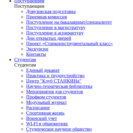
Поступающим
Поступающим
Довузовская подготовка
Приемная комиссия
Поступление на бакалавриат/специалитет
Поступление в магистратуру
Поступление в аспирантуру
Дни открытых дверей
Проект «Станкоинструментальный класс»
Экскурсии
Контакты
Студентам
Студентам
Единый деканат
Практика и трудоустройство
Центр "Клуб СТАНКИНа"
Научно-техническая библиотека
Мероприятия для студентов
Профком студентов
Модульный журнал
Расписание
Спортивная жизнь
Воинский учет
WI-FI в общежитиях
Студенческое научное общество