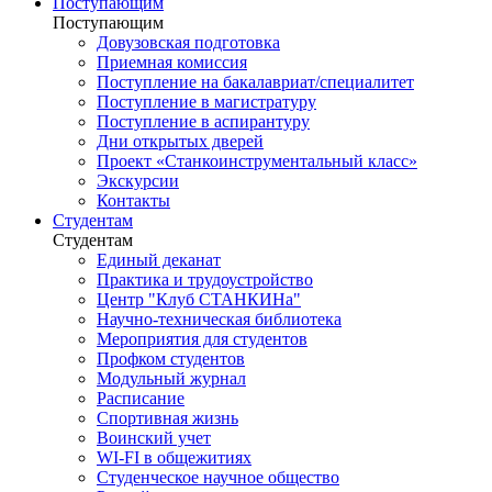
Поступающим
Поступающим
Довузовская подготовка
Приемная комиссия
Поступление на бакалавриат/специалитет
Поступление в магистратуру
Поступление в аспирантуру
Дни открытых дверей
Проект «Станкоинструментальный класс»
Экскурсии
Контакты
Студентам
Студентам
Единый деканат
Практика и трудоустройство
Центр "Клуб СТАНКИНа"
Научно-техническая библиотека
Мероприятия для студентов
Профком студентов
Модульный журнал
Расписание
Спортивная жизнь
Воинский учет
WI-FI в общежитиях
Студенческое научное общество