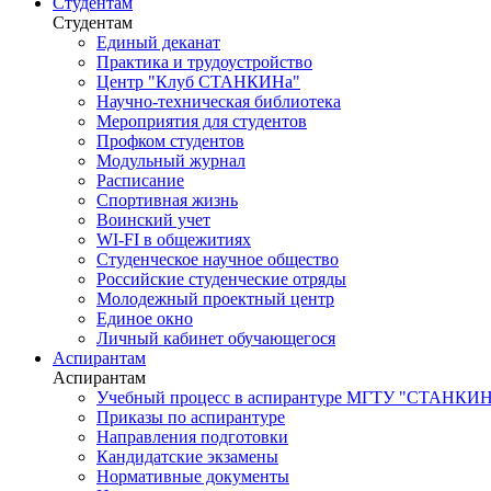
Студентам
Студентам
Единый деканат
Практика и трудоустройство
Центр "Клуб СТАНКИНа"
Научно-техническая библиотека
Мероприятия для студентов
Профком студентов
Модульный журнал
Расписание
Спортивная жизнь
Воинский учет
WI-FI в общежитиях
Студенческое научное общество
Российские студенческие отряды
Молодежный проектный центр
Единое окно
Личный кабинет обучающегося
Аспирантам
Аспирантам
Учебный процесс в аспирантуре МГТУ "СТАНКИ
Приказы по аспирантуре
Направления подготовки
Кандидатские экзамены
Нормативные документы