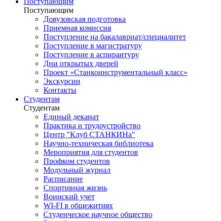
Поступающим
Поступающим
Довузовская подготовка
Приемная комиссия
Поступление на бакалавриат/специалитет
Поступление в магистратуру
Поступление в аспирантуру
Дни открытых дверей
Проект «Станкоинструментальный класс»
Экскурсии
Контакты
Студентам
Студентам
Единый деканат
Практика и трудоустройство
Центр "Клуб СТАНКИНа"
Научно-техническая библиотека
Мероприятия для студентов
Профком студентов
Модульный журнал
Расписание
Спортивная жизнь
Воинский учет
WI-FI в общежитиях
Студенческое научное общество