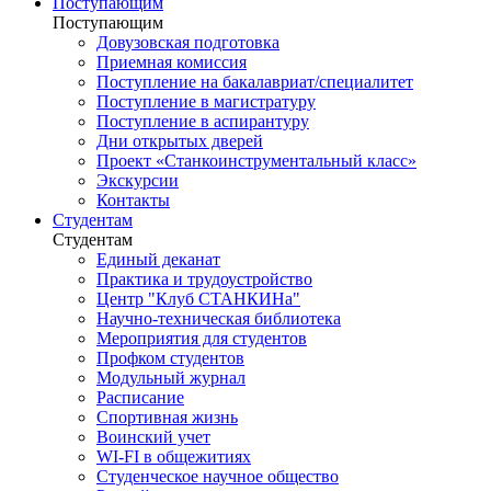
Поступающим
Поступающим
Довузовская подготовка
Приемная комиссия
Поступление на бакалавриат/специалитет
Поступление в магистратуру
Поступление в аспирантуру
Дни открытых дверей
Проект «Станкоинструментальный класс»
Экскурсии
Контакты
Студентам
Студентам
Единый деканат
Практика и трудоустройство
Центр "Клуб СТАНКИНа"
Научно-техническая библиотека
Мероприятия для студентов
Профком студентов
Модульный журнал
Расписание
Спортивная жизнь
Воинский учет
WI-FI в общежитиях
Студенческое научное общество